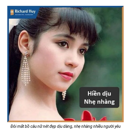
Đôi mắt bồ câu nữ nét đẹp dịu dàng, nhẹ nhàng nhiều người yêu