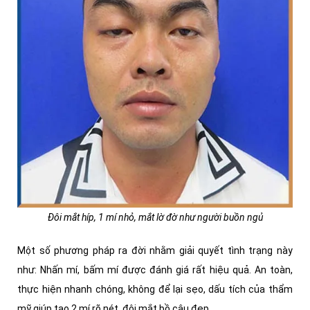
Đôi mắt híp, 1 mí nhỏ, mắt lờ đờ như người buồn ngủ
Một số phương pháp ra đời nhằm giải quyết tình trạng này
như: Nhấn mí, bấm mí được đánh giá rất hiệu quả. An toàn,
thực hiện nhanh chóng, không để lại sẹo, dấu tích của thẩm
mỹ giúp tạo 2 mí rõ nét, đôi mắt bồ câu đẹp.