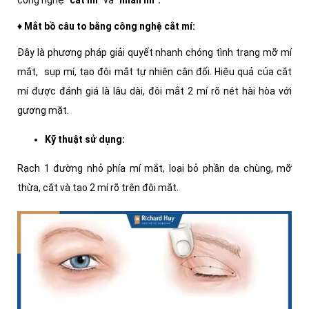
công nghệ "
cắt mí"
và "
nhấn mí":
♦ Mắt bồ câu to bằng công nghệ cắt mí:
Đây là phương pháp giải quyết nhanh chóng tình trạng mỡ mí
mắt, sụp mí, tạo đôi mắt tự nhiên cân đối. Hiệu quả của cắt
mí được đánh giá là lâu dài, đôi mắt 2 mí rõ nét hài hòa với
gương mặt.
Kỹ thuật sử dụng:
Rạch 1 đường nhỏ phía mí mắt, loại bỏ phần da chùng, mỡ
thừa, cắt và tạo 2 mí rõ trên đôi mắt.