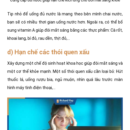
Cung cấp đủ nước giúp hạn chế kích ứng cho đôi mắt sáng khỏe
Tip nhỏ để uống đủ nước là mang theo bên mình chai nước,
bạn sẽ có nhiều thơi gian uống nước hơn. Ngoài ra, có thể bổ
sung vitamin A giúp đôi mắt sáng bằng các thực phẩm: Cà rốt,
khoai lang, bí đỏ, rau dền, thịt đỏ,...
d) Hạn chế các thói quen xấu
Xây dựng một chế độ sinh hoạt khoa học giúp đôi mắt sáng và
một cơ thể khỏe mạnh. Một số thói quen xấu cần loại bỏ: Hút
thuốc lá, uống rượu bia, ngủ muộn, nhìn quá lâu trước màn
hình máy tình điện thoại,...