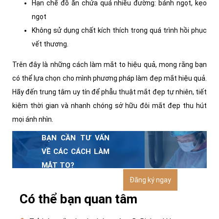
Hạn chế đồ ăn chứa quá nhiều đường: bánh ngọt, kẹo
ngọt
Không sử dụng chất kích thích trong quá trình hồi phục
vết thương.
Trên đây là những cách làm mắt to hiệu quả, mong rằng bạn
có thể lựa chọn cho mình phương pháp làm đẹp mắt hiệu quả.
Hãy đến trung tâm uy tín để phẫu thuật mắt đẹp tự nhiên, tiết
kiệm thời gian và nhanh chóng sở hữu đôi mắt đẹp thu hút
mọi ánh nhìn.
BẠN CẦN TƯ VẤN
VỀ CÁC CÁCH LÀM
MẮT TO?
Đăng ký ngay
Vui lòng gọi Hotline:
19000.66666 hoặc đăng
Có thể bạn quan tâm
ký tư vấn với Dr Richard