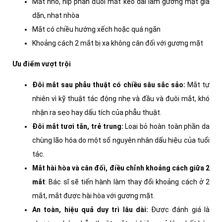
Mắt nhỏ, híp phần đuôi mắt kéo dài làm gương mặt già
dặn, nhạt nhòa
Mắt có chiều hướng xếch hoặc quá ngắn
Khoảng cách 2 mắt bị xa không cân đối với gương mặt
Ưu điểm vượt trội
Đôi mắt sau phẫu thuật có chiều sâu sắc sảo:
Mắt tự
nhiên vì kỹ thuật tác động nhẹ và đầu và đuôi mắt, khó
nhận ra sẹo hay dấu tích của phẫu thuật.
Đôi mắt tươi tắn, trẻ trung:
Loại bỏ hoàn toàn phần da
chùng lão hóa do một số nguyên nhân dấu hiệu của tuổi
tác.
Mắt hài hòa và cân đối, điều chỉnh khoảng cách giữa 2
mắt
: Bác sĩ sẽ tiến hành làm thay đổi khoảng cách ở 2
mắt, mắt được hài hòa với gương mặt.
An toàn, hiệu quả duy trì lâu dài:
Được đánh giá là