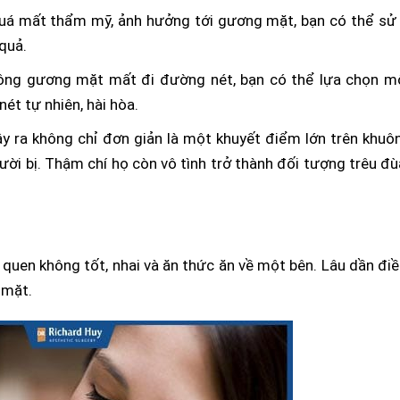
á mất thẩm mỹ, ảnh hưởng tới gương mặt, bạn có thể sử
quả.
trông gương mặt mất đi đường nét, bạn có thể lựa chọn m
ét tự nhiên, hài hòa.
ây ra không chỉ đơn giản là một khuyết điểm lớn trên khuô
gười bị. Thậm chí họ còn vô tình trở thành đối tượng trêu đ
i quen không tốt, nhai và ăn thức ăn về một bên. Lâu dần đi
 mặt.