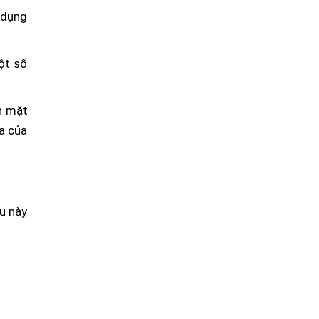
 dụng
ột số
n mặt
ùa của
ều này