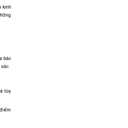
 kinh
những
a bác
 xác.
á tùy
 điểm