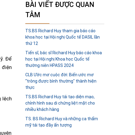
BÀI VIẾT ĐƯỢC QUAN
TÂM
TS.BS Richard Huy tham gia báo cáo
khoa học tại Hội nghị Quốc tế DASIL lần
thứ 12
Tiến sĩ, bác sĩ Richard Huy báo cáo khoa
ỹ. Để
học tại Hội nghị Khoa học Quốc tế
thường niên HPASS 2024
 điện
CLB Ước mơ cuộc đời: Biến ước mơ
“trông được bình thường" thành hiện
thực
TS.BS Richard Huy tái tạo diện mạo,
g lệch
chỉnh hình sau di chứng liệt mặt cho
nhiều khách hàng
TS. BS Richard Huy và những ca thẩm
mỹ tái tạo đầy ấn tượng
guyên