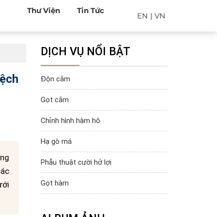
Thư Viện
Tin Tức
EN
|
VN
DỊCH VỤ NỔI BẬT
lệch
Độn cằm
Gọt cằm
Chỉnh hình hàm hô
Hạ gò má
ong
Phẫu thuật cười hở lợi
các
Gọt hàm
ưới