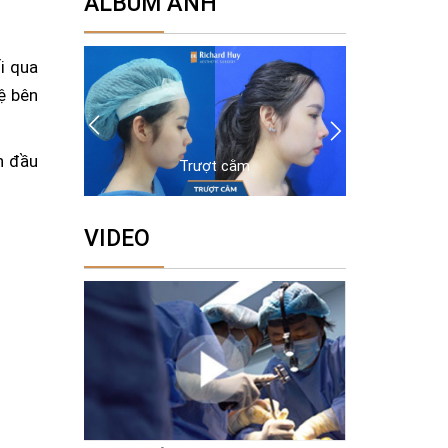
ALBUM ẢNH
i qua
ệ bên
n đầu
Trượt cằm
VIDEO