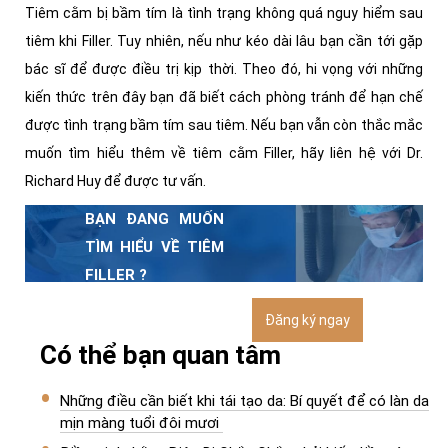
Tiêm cằm bị bầm tím là tình trạng không quá nguy hiểm sau
tiêm khi Filler. Tuy nhiên, nếu như kéo dài lâu bạn cần tới gặp
bác sĩ để được điều trị kịp thời. Theo đó, hi vọng với những
kiến thức trên đây bạn đã biết cách phòng tránh để hạn chế
được tình trạng bầm tím sau tiêm. Nếu bạn vẫn còn thắc mắc
muốn tìm hiểu thêm về tiêm cằm Filler, hãy liên hệ với Dr.
Richard Huy để được tư vấn.
BẠN ĐANG MUỐN
TÌM HIỂU VỀ TIÊM
FILLER ?
Vui lòng gọi hotline
Đăng ký ngay
1900066666 hoặc Click
Có thể bạn quan tâm
vào ô bên phải để được
gặp gỡ trực tiếp cùng
Những điều cần biết khi tái tạo da: Bí quyết để có làn da
Dr.Richard Huy
mịn màng tuổi đôi mươi