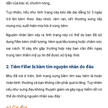
dẫn của bác sĩ, chườm nóng,..
Tuy nhiên, nếu như tình trạng này kéo dài dai dẳng từ 3 ngày
trở lên kèm theo: đau nhức râm ran, vết thương sưng tấy
mưng mủ, xuất hiện mùi hôi ở vùng tiêm.
Nguyên nhân làm xảy ra tình trạng này có thể do bạn đã sử
dụng Filler kém chất lượng, tiêm quá liều lượng hoặc chăm sóc
sai cách. Vì vậy, khi gặp trường hợp này bạn cần đến ngay
trung tâm thẩm mỹ uy tín để được xử lý kịp thời.
2. Tiêm Filler bị bầm tím nguyên nhân do đâu
Như đã nói ở trên, tình trạng sưng bầm tím sau tiêm là hoàn
toàn bình thường và bạn không cần phải quá lo lắng. Tuy nhiên
nếu như sưng đau không thuyên giảm và gây nguy hiểm rất có
thể do những nguyên nhân sau đây:
a) Cơ địa