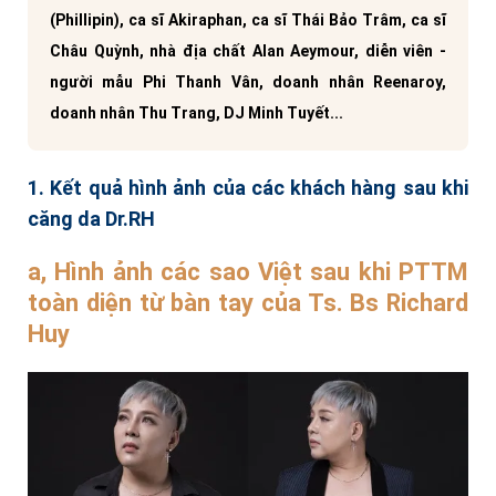
(Phillipin), ca sĩ Akiraphan, ca sĩ Thái Bảo Trâm, ca sĩ
Châu Quỳnh, nhà địa chất Alan Aeymour, diễn viên -
người mẫu Phi Thanh Vân, doanh nhân Reenaroy,
doanh nhân Thu Trang, DJ Minh Tuyết...
1. Kết quả hình ảnh của các khách hàng sau khi
căng da Dr.RH
a, Hình ảnh các sao Việt sau khi PTTM
toàn diện từ bàn tay của Ts. Bs Richard
Huy