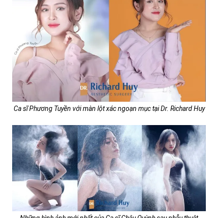
Ca sĩ Phương Tuyền với màn lột xác ngoạn mục tại Dr. Richard Huy
Những hình ảnh mới nhất của Ca sĩ Châu Quỳnh sau phẫu thuật